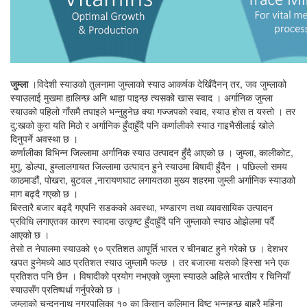
जुम्ला
।विदेशी स्याउको तुलनामा जुम्लाको स्याउ आकर्षक देखिँदैनन् तर, जव जुम्लाको
स्याउलाई मुखमा हालिन्छ अनि थाहा पाइन्छ त्यसको खास स्वाद । अर्गानिक जुम्ला
स्याउको पहिलो गाँसमै तपाइले भन्नुहुनेछ क्या गज्जपको स्वाद, स्याउ होस त यस्तो । तर
दु:खको कुरा यति मिठो र अर्गानिक हुँदाहुँदै पनि कर्णालीको स्याउ गाइभैसीलाई खोले
दिनुपर्ने अवस्था छ ।
कर्णालीका विभिन्न जिल्लामा अर्गानिक स्याउ उत्पादन हुँदै आएको छ । जुम्ला, कालीकोट,
मुगु, डोल्पा, हुम्लालगायत जिल्लामा उत्पादन हुने स्याउमा बिषादी हुँदैन । पछिल्लो समय
काठमाडौं, पोखरा, बुटवल ,नारायणघाट लगायतका मुख्य शहरमा जुम्ली अर्गानिक स्याउको
माग बढ्दै गएको छ ।
बिस्तारै बजार बढ्दै गएपनि सडकको अवस्था, भण्डारण तथा व्यावसायिक उत्पादन
प्रविधि लगाएतका कारण स्वादमा उत्कृष्ट हुँदाहुँदै पनि जुम्लाको स्याउ ओझेलमा पर्दै
आएको छ ।
तेसो त नेपालमा स्याउको ९० प्रतिशत आपूर्ति भारत र चीनबाट हुने गरेको छ । देशभर
खपत हुनेमध्ये आठ प्रतिशत स्याउ जुम्लामै फल्छ । तर बजारमा यसको हिस्सा भने एक
प्रतिशत पनि छैन । विषादीको प्रयोग नभएको जुम्ला स्याउले अहिले भारतीय र चिनियाँ
स्याउसँग प्रतिष्पर्धा गर्नुपरेको छ ।
जुम्लाको चन्दननाथ नगरपालिका १० का किसान कलिमान विष्ट भन्नुहुन्छ बाह्रै महिना