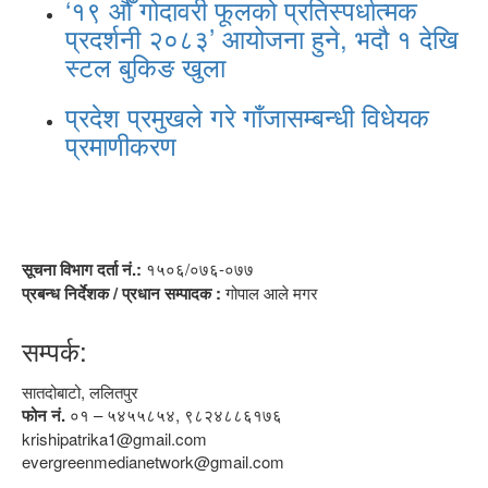
‘१९ औँ गोदावरी फूलको प्रतिस्पर्धात्मक
प्रदर्शनी २०८३’ आयोजना हुने, भदौ १ देखि
स्टल बुकिङ खुला
प्रदेश प्रमुखले गरे गाँजासम्बन्धी विधेयक
प्रमाणीकरण
सूचना विभाग दर्ता नं.:
१५०६/०७६-०७७
प्रबन्ध निर्देशक / प्रधान सम्पादक :
गोपाल आले मगर
सम्पर्क:
सातदोबाटो, ललितपुर
फोन नं.
०१ – ५४५५८५४, ९८२४८८६१७६
krishipatrika1@gmail.com
evergreenmedianetwork@gmail.com