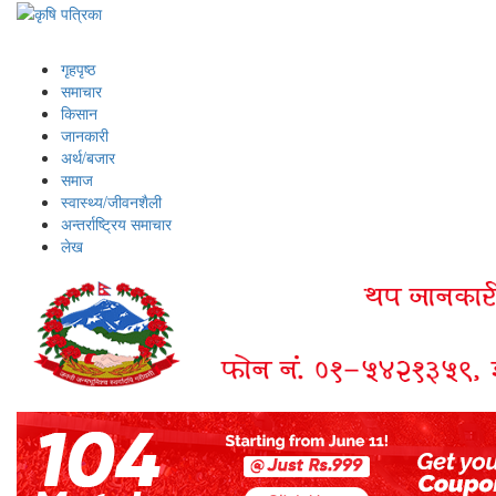
गृहपृष्ठ
समाचार
किसान
जानकारी
अर्थ/बजार
समाज
स्वास्थ्य/जीवनशैली
अन्तर्राष्ट्रिय समाचार
लेख