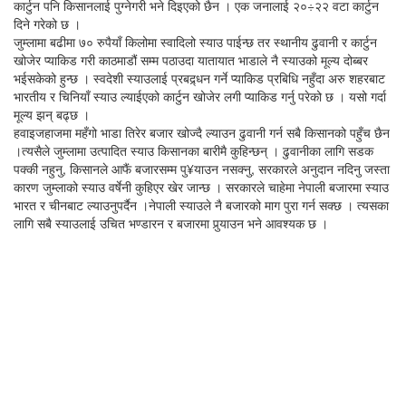
कार्टुन पनि किसानलाई पुग्नेगरी भने दिइएको छैन । एक जनालाई २०÷२२ वटा कार्टुन
दिने गरेको छ ।
जुम्लामा बढीमा ७० रुपैयाँ किलोमा स्वादिलो स्याउ पाईन्छ तर स्थानीय ढुवानी र कार्टुन
खोजेर प्याकिड गरी काठमाडौं सम्म पठाउदा यातायात भाडाले नै स्याउको मूल्य दोब्बर
भईसकेको हुन्छ । स्वदेशी स्याउलाई प्रबद्र्धन गर्ने प्याकिड प्रबिधि नहुँदा अरु शहरबाट
भारतीय र चिनियाँ स्याउ ल्याईएको कार्टुन खोजेर लगी प्याकिड गर्नु परेको छ । यसो गर्दा
मूल्य झन् बढ्छ ।
हवाइजहाजमा महँगो भाडा तिरेर बजार खोज्दै ल्याउन ढुवानी गर्न सबै किसानको पहुँच छैन
।त्यसैले जुम्लामा उत्पादित स्याउ किसानका बारीमै कुहिन्छन् । ढुवानीका लागि सडक
पक्की नहुनु, किसानले आफैं बजारसम्म पु¥याउन नसक्नु, सरकारले अनुदान नदिनु जस्ता
कारण जुम्लाको स्याउ वर्षेनी कुहिएर खेर जान्छ । सरकारले चाहेमा नेपाली बजारमा स्याउ
भारत र चीनबाट ल्याउनुपर्दैन ।नेपाली स्याउले नै बजारको माग पुरा गर्न सक्छ । त्यसका
लागि सबै स्याउलाई उचित भण्डारन र बजारमा पुर्‍याउन भने आवश्यक छ ।