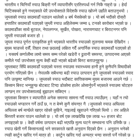
भारतीय र चिनियाँ स्याउ बिक्री गर्ने व्यापारीसँग प्रतिस्पर्धा गर्न निकै गाह्रो छ । हेर्दा
चिटिक्कको हुने नभएकाले धेरै उपभोक्ताले विदेशकै स्याउ खोज्ने उहाँले बताउनुभयो ।
जुम्लाको स्याउ काठमाडौं पठाउन थालेको ४ बर्ष भैसकेको छ । यो बर्ष भदौको दोस्रोे
हप्तातिर काठमाडौं पठाएको जुम्ली स्याउ अहिलेसम्म जम्मा ६ टनको कारोबार भएको छ ।
काठमाडौंका साथै बुटवल, नेपालगन्ज, सुर्खेत, पोखरा, नारायणघाट र बिराटनगर पनि
जुम्ली स्याउको बजार हो ।
जुम्ला स्याउ पूर्णत प्राकृतिक हुने भएकाले भारतीय स्याउको तुलनामा चमक देखिदैन ।
मुख्य चाडपर्व दसैँ, तिहार तथा छठलाई लक्षित गर्दै अगार्निक स्याउ काठमाडौं पठाएको हो
। यसवर्ष कर्णालीमा लामो समय सम्म परेको खडेरी र ढुवानी समस्या, उत्पादनमा आएको
कमीले गर्दा उपभोक्ता मूल्य केही बढी भएको बढेको बिस्ट बताउनुहुन्छ ।
जुम्लाबाट सिँधै काठमाडौं पठाएको यस्ता स्याउमा स्वास्थ्यमा हानी हुने कुनैपनि विषादीको
प्रयोग गरिएको छैन । नेपालकै सबैभन्दा बढी स्याउ उत्पादन हुने जुम्लाको स्याउको स्वाद
पनि उत्कृष्ट मानिन्छ । जुम्लाको स्याउ भदौबाट कात्तिकसम्म मुख्य बजारमा आउने गर्छ ।
किसान बिस्ट भन्नुहुन्छ बोटबाट टिप्दा डोकोमा हालेर ओसार्नुपर्ने भएकाले स्याउमा चोटहरु
लाग्छन् तर उपभोक्तालाई बुझाउन सकिएन ।
जुम्लाका किसान र ब्यापारीले अनेक समस्या सामना गर्दै स्याउ ल्याउँछन् । यहाँ न त्यो
स्याउको भण्डारन गर्ने ठाउँ छ, न त बेच्ने कुनै संयन्त्र नै ।जुम्लाको स्याउ अघिल्ला
अघिल्ला बर्ष मान्छेले खाएर रहेको कुहिने, गाइलाई खुवाउने गरिएको थियो । तर अहिले
बिस्तारै बजार पाउन थालेको छ । यो वर्ष एक लाखदेखि एक लाख ५० हजार बोट
लगाइएको छ । केही वर्षमा उत्पादन बढी भएपछि मुल्य घटने सम्भावना पनि उत्तिकै छ ।
स्याउ खेती गर्ने किसानलाई भने सरकारले खासै अनुदान दिएको छैन । अनुदान भनेको
त्यही कार्टुन खरिद गर्न मात्र हो । कार्टुन खरिद गर्दा अन्यत्र भन्दा सस्तो पर्ने गरेको छ ।