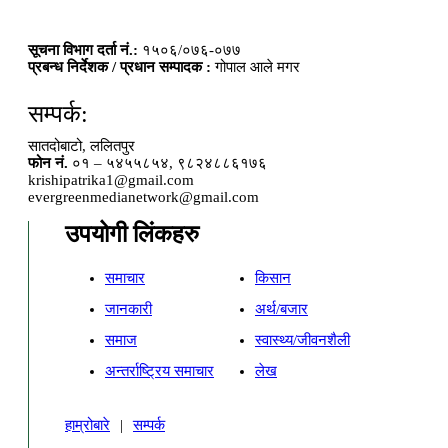
सूचना विभाग दर्ता नं.:
१५०६/०७६-०७७
प्रबन्ध निर्देशक / प्रधान सम्पादक :
गोपाल आले मगर
सम्पर्क:
सातदोबाटो, ललितपुर
फोन नं.
०१ – ५४५५८५४, ९८२४८८६१७६
krishipatrika1@gmail.com
evergreenmedianetwork@gmail.com
उपयोगी लिंकहरु
समाचार
किसान
जानकारी
अर्थ/बजार
समाज
स्वास्थ्य/जीवनशैली
अन्तर्राष्ट्रिय समाचार
लेख
हाम्रोबारे
|
सम्पर्क