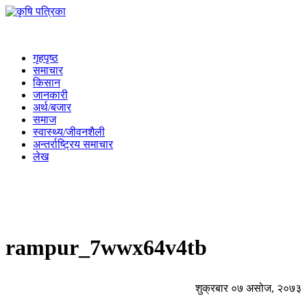
गृहपृष्ठ
समाचार
किसान
जानकारी
अर्थ/बजार
समाज
स्वास्थ्य/जीवनशैली
अन्तर्राष्ट्रिय समाचार
लेख
rampur_7wwx64v4tb
शुक्रबार ०७ असोज, २०७३