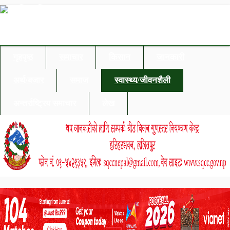
गृहपृष्ठ
समाचार
किसान
जानकारी
अर्थ/बजार
समाज
स्वास्थ्य/जीवनशैली
अन्तर्राष्ट्रिय समाचार
लेख