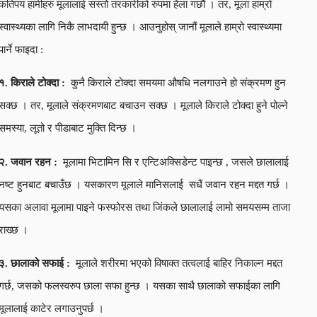
कतिपय हामीहरु मूलालाई सस्तो तरकारीको रुपमा हेंला गछौं । तर, मूला हाम्रो
स्वास्थ्यका लागि निकै लाभदायी हुन्छ । आउनुहोस् जानौं मूलाले हाम्रो स्वास्थ्यमा
पार्ने फाइदा :
१. किराले टोक्दा :
कुनै किराले टोक्दा समयमा औषधि नलगाउने हो संक्रमण हुन
सक्छ । तर, मूलाले संक्रमणबाट बचाउन सक्छ । मूलाले किराले टोक्दा हुने पोल्ने
समस्या, लूतो र पीडाबाट मुक्ति दिन्छ ।
२. जवान रहन :
मूलामा भिटामिन सि र एन्टिअक्सिडेन्ट पाइन्छ , जसले छालालाई
नष्ट हुनबाट बचाउँछ । यसकारण मूलाले मानिसलाई सधैं जवान रहन मद्दत गर्छ ।
यसका अलावा मूलामा पाइने फस्फोरस तथा जिंकले छालालाई लामो समयसम्म ताजा
राख्छ ।
३. छालाको सफाई :
मूलाले शरीरमा भएको विषाक्त तत्वलाई बाहिर निकाल्न मद्दत
गर्छ, जसको फलस्वरुप छाला सफा हुन्छ । यसका साथै छालाको सफाईका लागि
मूलालाई काटेर लगाउनुपर्छ ।