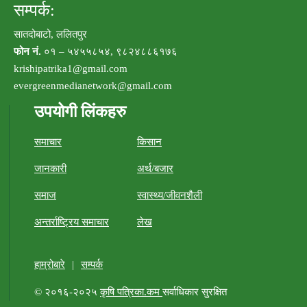
सम्पर्क:
सातदोबाटो, ललितपुर
फोन नं.
०१ – ५४५५८५४, ९८२४८८६१७६
krishipatrika1@gmail.com
evergreenmedianetwork@gmail.com
उपयोगी लिंकहरु
समाचार
किसान
जानकारी
अर्थ/बजार
समाज
स्वास्थ्य/जीवनशैली
अन्तर्राष्ट्रिय समाचार
लेख
हाम्रोबारे
|
सम्पर्क
© २०१६-२०२५
कृषि पत्रिका.कम
सर्वाधिकार सुरक्षित