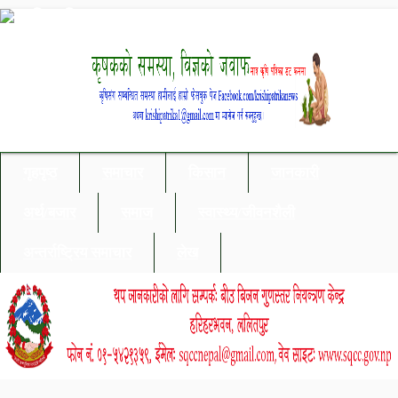
गृहपृष्ठ
समाचार
किसान
जानकारी
अर्थ/बजार
समाज
स्वास्थ्य/जीवनशैली
अन्तर्राष्ट्रिय समाचार
लेख