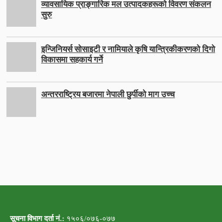
व्यावसायिक प्राङ्गारिक मल उत्पादकहरूको विवरण संकलन
सुरु
इन्जिनियर्स सोसाइटी र नामियाले कृषि यान्त्रिकीकरणको दिगो
विकासमा सहकार्य गर्ने
अन्तरराष्ट्रिय बजारमा नेपाली छुर्पीको माग उच्च
सूचना विभाग दर्ता नं.:
१५०६/०७६-०७७