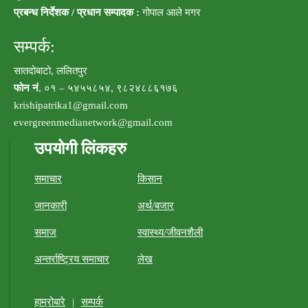
प्रबन्ध निर्देशक / प्रधान सम्पादक :
गोपाल आले मगर
सम्पर्क:
सातदोबाटो, ललितपुर
फोन नं.
०१ – ५४५५८५४, ९८२४८८६१७६
krishipatrika1@gmail.com
evergreenmedianetwork@gmail.com
उपयोगी लिंकहरु
समाचार
किसान
जानकारी
अर्थ/बजार
समाज
स्वास्थ्य/जीवनशैली
अन्तर्राष्ट्रिय समाचार
लेख
हाम्रोबारे
|
सम्पर्क