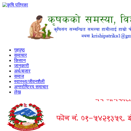
गृहपृष्ठ
समाचार
किसान
जानकारी
अर्थ/बजार
समाज
स्वास्थ्य/जीवनशैली
अन्तर्राष्ट्रिय समाचार
लेख