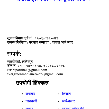
सूचना विभाग दर्ता नं.:
१५०६/०७६-०७७
प्रबन्ध निर्देशक / प्रधान सम्पादक :
गोपाल आले मगर
सम्पर्क:
सातदोबाटो, ललितपुर
फोन नं.
०१ – ५४५५८५४, ९८२४८८६१७६
krishipatrika1@gmail.com
evergreenmedianetwork@gmail.com
उपयोगी लिंकहरु
समाचार
किसान
जानकारी
अर्थ/बजार
समाज
स्वास्थ्य/जीवनशैली