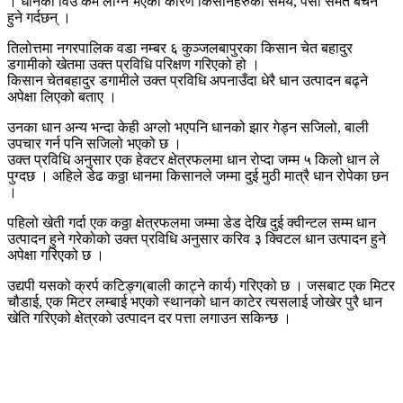
। धानको विउ कम लाग्ने भएको कारण किसानहरुको समय, पैसा समेत बचन
हुने गर्दछन् ।
तिलोत्तमा नगरपालिक वडा नम्बर ६ कुञ्जलबापुरका किसान चेत बहादुर
डगामीको खेतमा उक्त प्रविधि परिक्षण गरिएको हो ।
किसान चेतबहादुर डगामीले उक्त प्रविधि अपनाउँदा धेरै धान उत्पादन बढ्ने
अपेक्षा लिएको बताए ।
उनका धान अन्य भन्दा केही अग्लो भएपनि धानको झार गेड्न सजिलो, बाली
उपचार गर्न पनि सजिलो भएको छ ।
उक्त प्रविधि अनुसार एक हेक्टर क्षेत्रफलमा धान रोप्दा जम्म ५ किलो धान ले
पुग्दछ । अहिले डेढ कठ्ठा धानमा किसानले जम्मा दुई मुठी मात्रै धान रोपेका छन
।
पहिलो खेती गर्दा एक कठ्ठा क्षेत्रफलमा जम्मा डेड देखि दुई क्वीन्टल सम्म धान
उत्पादन हुने गरेकोको उक्त प्रविधि अनुसार करिव ३ क्विटल धान उत्पादन हुने
अपेक्षा गरिएको छ ।
उद्यपी यसको क्रर्प कटिङ्ग(बाली काट्ने कार्य) गरिएको छ । जसबाट एक मिटर
चौडाई, एक मिटर लम्बाई भएको स्थानको धान काटेर त्यसलाई जोखेर पुरै धान
खेति गरिएको क्षेत्रको उत्पादन दर पत्ता लगाउन सकिन्छ ।