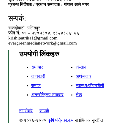
प्रबन्ध निर्देशक / प्रधान सम्पादक :
गोपाल आले मगर
सम्पर्क:
सातदोबाटो, ललितपुर
फोन नं.
०१ – ५४५५८५४, ९८२४८८६१७६
krishipatrika1@gmail.com
evergreenmedianetwork@gmail.com
उपयोगी लिंकहरु
समाचार
किसान
जानकारी
अर्थ/बजार
समाज
स्वास्थ्य/जीवनशैली
अन्तर्राष्ट्रिय समाचार
लेख
हाम्रोबारे
|
सम्पर्क
© २०१६-२०२५
कृषि पत्रिका.कम
सर्वाधिकार सुरक्षित