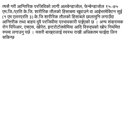
त्यसै गरी आन्तिरिक परजिविको लागी अलबेन्डाजोल, फेन्बेन्डाजोल ९५–७५
एम.जि./प्रति के.जि. शारीरिक तौलको हिसाबमा खुवाउने वा आईभरमेक्टिन सुई
(१ एम एलरप्रति ३) के.जि शारीरिक तौलको हिसाबले छालामुनि लगाउँदा
आन्तिरीक तथा बाहय दुवै परजिवीमा प्रभावकारी पाईएको छ । अन्य संक्रामक
रोग पिपिआर, एचएस, खोरेत, इन्टरोटोक्सेमिया आदि विरुद्घको खोप नियमित
रुपमा लगाउनु पर्छ । यसरी बाख्रालाई स्वस्थ राखी अधिकतम फाईदा लिन
सकिन्छ