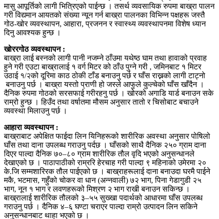
मासु आपूर्तिको लागी भित्रिएको पाईन्छ । तसर्थ व्यवसायिक रुपमा बाख्रा पालन
गरी विद्यमान आयतको संख्या न्यून गर्न बाख्रा पालनका विभिन्न पक्षहरू जस्तै
गोठ-खोर व्यवस्थापन, आहारा, प्रजनन र स्वास्थ्य व्यवस्थापनमा विशेष ध्यान
दिनु आवश्यक हुन्छ ।
खोररगोठ व्यवस्थापन :
बाख्रा लाई बस्नको लागी पानी नजम्ने ठाँउमा यथेष्ठ घाम तथा हावाको प्रवाह
हुने गरी एउटा बाख्रालाई १ वर्ग मिटर को ठाँउ पुग्ने गरी , जमिनबाट १ मिटर
उठाई १/२को दूरिमा काठ ठोकी टाँड बनाउनु पर्छ र घाँस राख्नको लागी टाट्नो
बनाउनु पर्छ । बाख्रा यस्तो प्राणी हो जस्ले आफुले कुल्चेको घाँस खाँदैन ।
दैनिक रुपमा गोठको सरसफाई गरीरहनु पर्छ । खोरको अगाडि यार्ड बनाउन सके
राम्रो हुन्छ । हिउँद तथा वर्षातमा मौसम अनुसार तातो र चिसोबाट बचाउने
व्यवस्था मिलाउनु पर्छ ।
आहारा व्यवस्थापन :
बाख्राबाट अपेक्षित फाईदा लिन यिनिहरूको शारीरिक अवस्था अनुसार पोषिलो
घाँस तथा दाना उपलब्ध गराउनु पर्दछ । घाँसको साथै दैनिक २५० ग्राम दाना
दिएर पाल्दा दैनिक ७०–८० ग्राम शारीरिक तौल वृदि भएको अनुसन्धानले
देखाएको छ । पाठापाठीको राम्ररि हेरचाह गरी पाल्दा ९ महिनाको उमेरमा २०
के.जि सम्मशारिरक तौल पाईएको छ । बाख्राहरूलाई दाना बनाउदा घरमै पाईने
मकै, भटमास, गहुँको चोकर वा धान (अन्नवाली) ७२ भाग, पिना गेडागुडी २५
भाग, नून १ भाग र लवणहरूको मिश्रण २ भाग राखी बनाउन सकिन्छ ।
बाख्रालाई शारीरिक तौलको ३–५५ सुख्खा पदार्थको आधारमा घाँस उपलब्ध
गराउनु पर्छ । दैनिक ४–६ घण्टा चराएर पाल्दा राम्रो उत्पादन लिन सकिने
अनुसन्धानबाट थाहा भएको छ ।