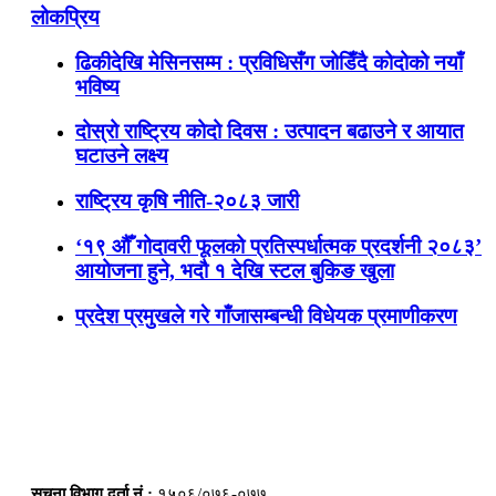
लोकप्रिय
ढिकीदेखि मेसिनसम्म : प्रविधिसँग जोडिँदै कोदोको नयाँ
भविष्य
दोस्रो राष्ट्रिय कोदो दिवस : उत्पादन बढाउने र आयात
घटाउने लक्ष्य
राष्ट्रिय कृषि नीति-२०८३ जारी
‘१९ औँ गोदावरी फूलको प्रतिस्पर्धात्मक प्रदर्शनी २०८३’
आयोजना हुने, भदौ १ देखि स्टल बुकिङ खुला
प्रदेश प्रमुखले गरे गाँजासम्बन्धी विधेयक प्रमाणीकरण
सूचना विभाग दर्ता नं.:
१५०६/०७६-०७७