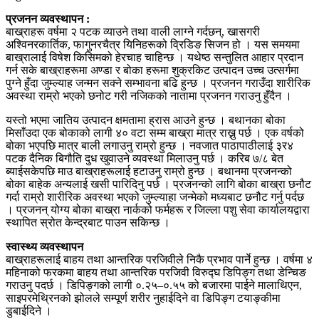
प्रजनन व्यवस्थापन :
बाख्राहरू वर्षमा २ पटक व्याउने तथा वाली लाग्ने गर्दछन्, खासगरी
अश्विनरकार्तिक, फागुनरचैत्र यिनिहरूको व्रिडिङ सिजन हो । यस समयमा
बाख्रालाई विषेश किसिमको हेरचाह चाहिन्छ । यथेष्ठ सन्तुलित आहार प्रदान
गर्न सके बाख्राहरूमा अण्डा र बोका हरूमा शुक्रकिट उत्पादन उच्च उत्सर्गमा
पुग्ने हुँदा जुम्ल्याह जन्मन सक्ने सम्भावना बढि हुन्छ । प्रजनन गराउँदा शारीरिक
अवस्था राम्रो भएको छनोट गरी नजिकको नातामा प्रजनन गराउनु हुँदैन ।
यस्तो भएमा जातिय उत्पादन क्षमतामा ह्रास आउने हुन्छ । बथानका बोका
मिसाँउदा एक बोकाको लागी ४० वटा सम्म बाख्रा मात्र राख्नु पर्छ । एक वर्षको
बोका भएपछि मात्र बाली लगाउनु राम्रो हुन्छ । नवजात पाठापाठीलाई ३र४
पटक दैनिक बिगौति दुध खुवाउने व्यवस्था मिलाउनु पर्छ । करिब ७/८ बेत
ब्याईसकेपछि माउ बाख्राहरूलाई हटाउनु राम्रो हुन्छ । बथानमा प्रजनन्को
बोका बाहेक अन्यलाई खसी पारिदिनु पर्छ । प्रजनन्को लागि बोका बाख्रा छनौट
गर्दा राम्रो शारीरिक अवस्था भएको जुम्ल्याहा जन्मेको मध्यबाट छनौट गर्नु पर्दछ
। प्रजनन् योग्य बोका बाख्रा नार्कको फर्महरू र जिल्ला पशु सेवा कार्यालयद्वारा
स्थापित स्रोत केन्द्रबाट पाउन सकिन्छ ।
स्वास्थ्य व्यवस्थापन
बाख्राहरूलाई बाहय तथा आन्तरिक परजिवीले निकै प्रभाव पार्ने हुन्छ । वर्षमा ४
महिनाको फरकमा बाहय तथा आन्तरिक परजिवी विरुद्घ डिपिङ्ग तथा डेन्चिङ
गराउनु पदर्छ । डिपिङ्गको लागी ०.२५–०.५५ को बजारमा पाईने मालाथिएन,
साइपरमेथ्रिनको झोलले सम्पूर्ण शरीर नुहाईदिने वा डिपिङ्ग टयाङ्कीमा
डुबाईदिने ।