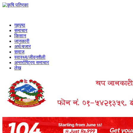
गृहपृष्ठ
समाचार
किसान
जानकारी
अर्थ/बजार
समाज
स्वास्थ्य/जीवनशैली
अन्तर्राष्ट्रिय समाचार
लेख