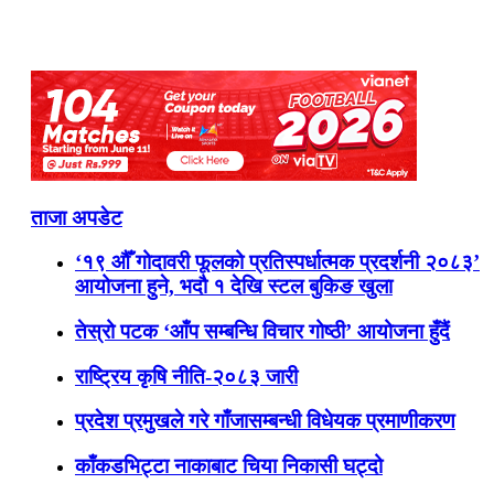
ताजा अपडेट
‘१९ औँ गोदावरी फूलको प्रतिस्पर्धात्मक प्रदर्शनी २०८३’
आयोजना हुने, भदौ १ देखि स्टल बुकिङ खुला
तेस्रो पटक ‘आँप सम्बन्धि विचार गोष्ठी’ आयोजना हुँदैं
राष्ट्रिय कृषि नीति-२०८३ जारी
प्रदेश प्रमुखले गरे गाँजासम्बन्धी विधेयक प्रमाणीकरण
काँकडभिट्टा नाकाबाट चिया निकासी घट्दो