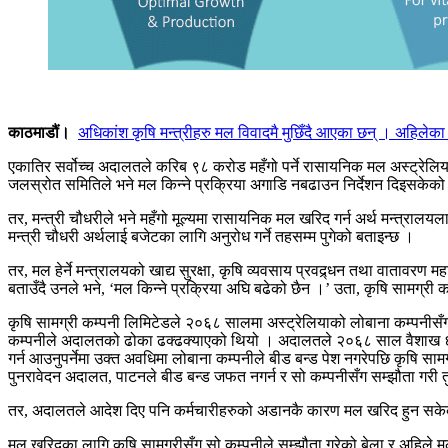
काठमाडौं।
अधिकांश कृषि मन्त्रीहरु मल विवादमै मुछिँदै आएका छन् । अहिल
एकातिर सर्वोच्च अदालतले करिब ९८ करोड महँगो पर्ने रासायनिक मल अस्ट्रेलिया
जलस्रोत समितिले भने मल किन्ने प्रक्रिया अगाडि नबढाउन निर्देशन दिइसकेक
तर, मन्त्री चौधरीले भने महँगो मूल्यमा रासायनिक मल खरिद गर्न अर्थ मन्त्रालयलाई
मन्त्री चौधरी अर्थलाई बजेटका लागि अनुरोध गर्ने तहसम्म पुगेको बताइन्छ ।
तर, मल हेर्ने मन्त्रालयको खाद्य सुरक्षा, कृषि व्यवसाय प्रवद्र्धन तथा वाताव
बताउँदै उनले भने, ‘मल किन्ने प्रक्रिया अघि बढेको छैन ।’ उता, कृषि सामग्री क
कृषि सामग्री कम्पनी लिमिटेडले २०६८ सालमा अस्ट्रेलियाको लोबाना कम्पनीसँ
कम्पनीले अदालतको ढोका ढक्ढक्याएको थियो । अदालतले २०६८ साल वैशाख ६ गते 
गर्न आउनुपर्नेमा उक्त अवधिमा लोबाना कम्पनीले बीड बन्ड पेश नगरेपछि कृषि सा
पुनरावेदन अदालत, पाटनले बीड बन्ड जफत नगर्न र सो कम्पनीसँग सम्झौता गरी 
तर, अदालतले आदेश दिए पनि कर्मचारीहरुको अडानकै कारण मल खरिद हुन सकेको थि
मल खरिदका लागि कृषि सामग्रीसँग सो कम्पनीले सम्झौता गरेको बेला र अहिले