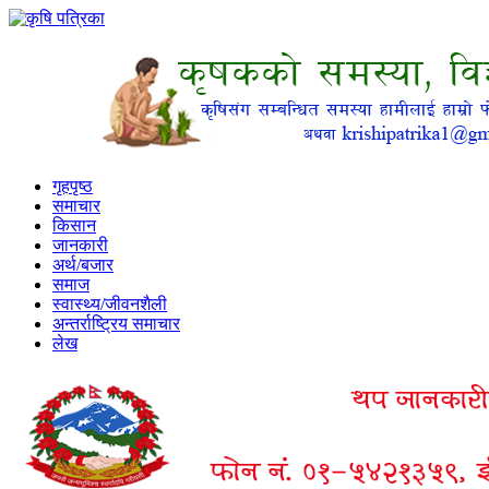
गृहपृष्ठ
समाचार
किसान
जानकारी
अर्थ/बजार
समाज
स्वास्थ्य/जीवनशैली
अन्तर्राष्ट्रिय समाचार
लेख