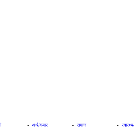
ी
अर्थ/बजार
समाज
स्वास्थ