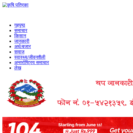
गृहपृष्ठ
समाचार
किसान
जानकारी
अर्थ/बजार
समाज
स्वास्थ्य/जीवनशैली
अन्तर्राष्ट्रिय समाचार
लेख