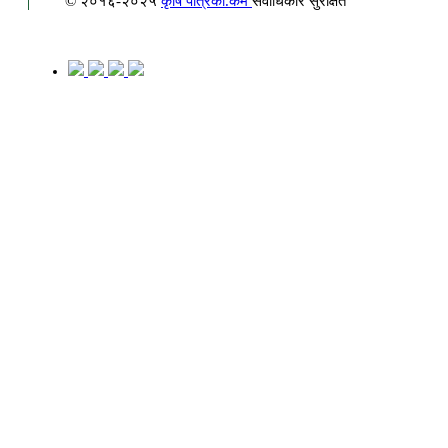
© २०१६-२०२५
कृषि पत्रिका.कम
सर्वाधिकार सुरक्षित