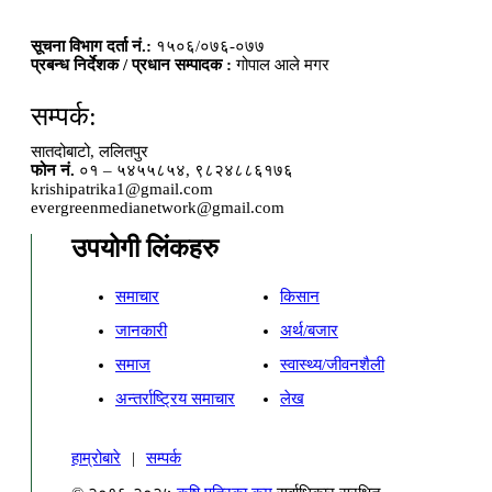
सूचना विभाग दर्ता नं.:
१५०६/०७६-०७७
प्रबन्ध निर्देशक / प्रधान सम्पादक :
गोपाल आले मगर
सम्पर्क:
सातदोबाटो, ललितपुर
फोन नं.
०१ – ५४५५८५४, ९८२४८८६१७६
krishipatrika1@gmail.com
evergreenmedianetwork@gmail.com
उपयोगी लिंकहरु
समाचार
किसान
जानकारी
अर्थ/बजार
समाज
स्वास्थ्य/जीवनशैली
अन्तर्राष्ट्रिय समाचार
लेख
हाम्रोबारे
|
सम्पर्क