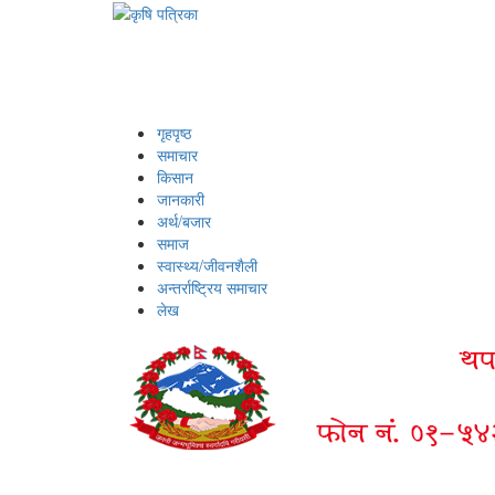
गृहपृष्ठ
समाचार
किसान
जानकारी
अर्थ/बजार
समाज
स्वास्थ्य/जीवनशैली
अन्तर्राष्ट्रिय समाचार
लेख