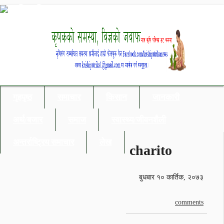
गृहपृष्ठ
समाचार
किसान
जानकारी
अर्थ/बजार
समाज
स्वास्थ्य/जीवनशैली
अन्तर्राष्ट्रिय समाचार
लेख
charito
बुधबार १० कार्तिक, २०७३
comments