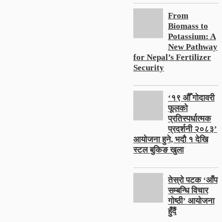
From
Biomass to
Potassium: A
New Pathway
for Nepal’s Fertilizer
Security
‘१९ औँ गोदावरी
फूलको
प्रतिस्पर्धात्मक
प्रदर्शनी २०८३’
आयोजना हुने, भदौ १ देखि
स्टल बुकिङ खुला
तेस्रो पटक ‘आँप
सम्बन्धि विचार
गोष्ठी’ आयोजना
हुँदैं