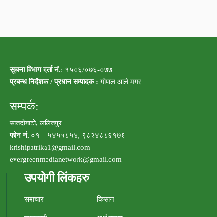
सूचना विभाग दर्ता नं.:
१५०६/०७६-०७७
प्रबन्ध निर्देशक / प्रधान सम्पादक :
गोपाल आले मगर
सम्पर्क:
सातदोबाटो, ललितपुर
फोन नं.
०१ – ५४५५८५४, ९८२४८८६१७६
krishipatrika1@gmail.com
evergreenmedianetwork@gmail.com
उपयोगी लिंकहरु
समाचार
किसान