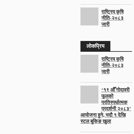
राष्ट्रिय कृषि
नीति-२०८३
जारी
लोकप्रिय
राष्ट्रिय कृषि
नीति-२०८३
जारी
‘१९ औँ गोदावरी
फूलको
प्रतिस्पर्धात्मक
प्रदर्शनी २०८३’
आयोजना हुने, भदौ १ देखि
स्टल बुकिङ खुला